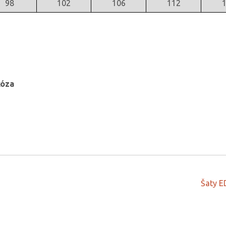
98
102
106
112
kóza
Šaty E