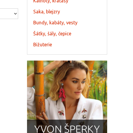
Kalhoty, kraťasy
Saka, blejzry
Bundy, kabáty, vesty
Šátky, šály, čepice
Bižuterie
YVON ŠPERKY