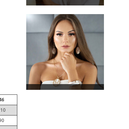
46
110
90