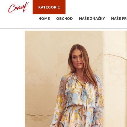
KATEGORIE
HOME
OBCHOD
NAŠE ZNAČKY
NAŠE P
JSTE ZDE:
ŠATY, SUKNĚ
/
VOLÁNKOVÉ ŠATY