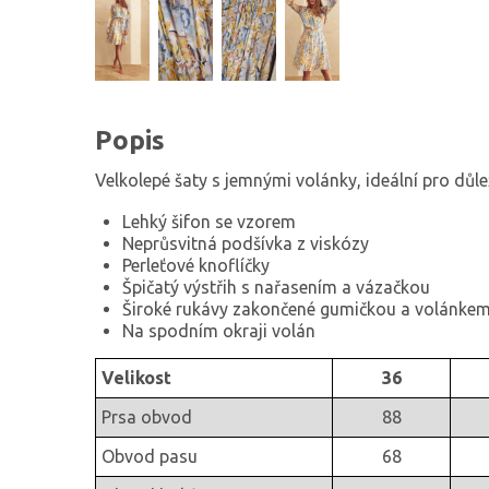
Popis
Velkolepé šaty s jemnými volánky, ideální pro důle
Lehký šifon se vzorem
Neprůsvitná podšívka z viskózy
Perleťové knoflíčky
Špičatý výstřih s nařasením a vázačkou
Široké rukávy zakončené gumičkou a volánke
Na spodním okraji volán
Velikost
36
Prsa obvod
88
Obvod pasu
68