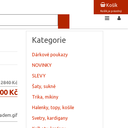
Košík
Košík je prázdný
Kategorie
Dárkové poukazy
NOVINKY
SLEVY
2840 Kč
Šaty, sukně
00 Kč
Trika, mikiny
Halenky, topy, košile
Svetry, kardigany