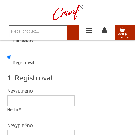
JSTE ZDE:
OBCHOD
/
VAŠE DETAILY
Košík je
prázdný
Přihlásit se
Registrovat
1. Registrovat
Nevyplněno
Heslo *
Nevyplněno