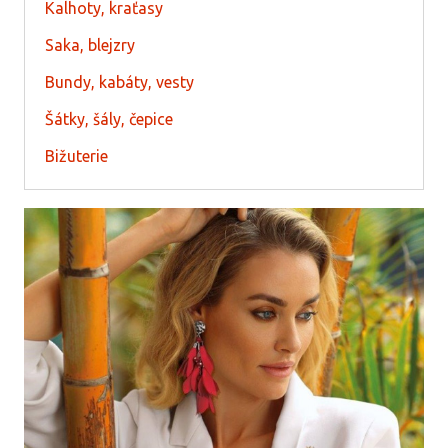
Kalhoty, kraťasy
Saka, blejzry
Bundy, kabáty, vesty
Šátky, šály, čepice
Bižuterie