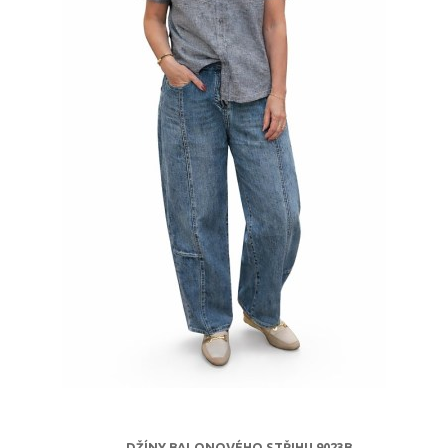
DŽÍNY BALONOVÉHO STŘIHU 9023B