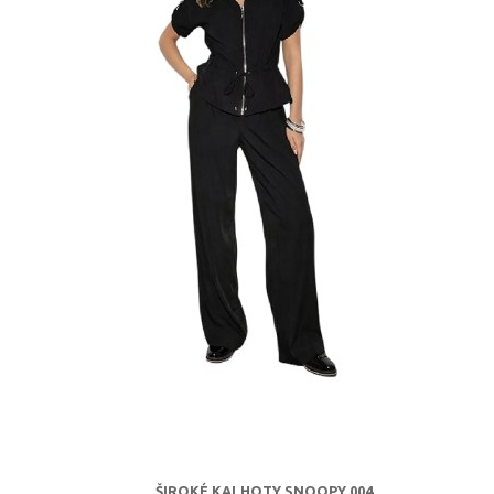
ŠIROKÉ KALHOTY SNOOPY 004