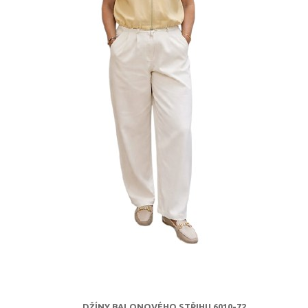
DŽÍNY BALONOVÉHO STŘIHU 6010-72