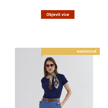
Objevit více
NADČASOVÉ