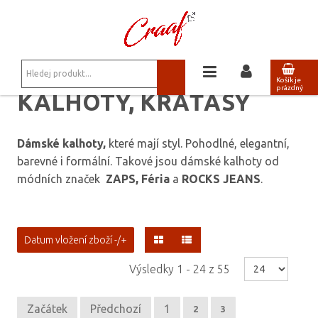
JSTE ZDE:
KALHOTY, KRAŤASY
/
ŠIROKÉ 7/8 KALHOTY VALENCIA 011
Košík je
prázdný
KALHOTY, KRAŤASY
Dámské kalhoty,
které mají styl. Pohodlné, elegantní,
barevné i formální. Takové jsou dámské kalhoty od
módních značek
ZAPS, Féria
a
ROCKS JEANS
.
Datum vložení zboží -/+
Výsledky 1 - 24 z 55
Začátek
Předchozí
1
2
3