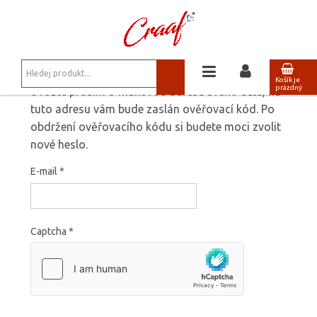
JSTE ZDE:
OBNOVENÍ HESLA
Košík je
prázdný
Uveďte prosím e-mailovou adresu svého účtu, na
tuto adresu vám bude zaslán ověřovací kód. Po
obdržení ověřovacího kódu si budete moci zvolit
nové heslo.
E-mail
*
Captcha
*