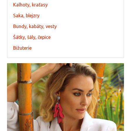
Kalhoty, kraťasy
Saka, blejzry
Bundy, kabáty, vesty
Šátky, šály, čepice
Bižuterie