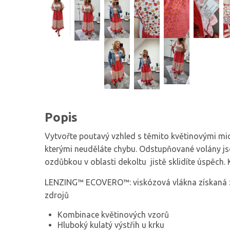
Popis
Vytvořte poutavý vzhled s těmito květinovými mid
kterými neuděláte chybu. Odstupňované volány jso
ozdůbkou v oblasti dekoltu jistě sklidíte úspěch. 
LENZING™ ECOVERO™: viskózová vlákna získaná z u
zdrojů
Kombinace květinových vzorů
Hluboký kulatý výstřih u krku