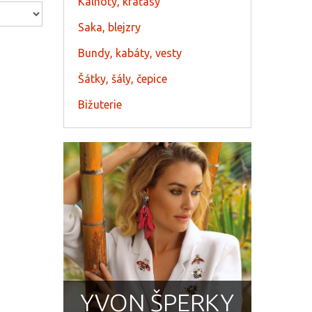
Kalhoty, kraťasy
Saka, blejzry
Bundy, kabáty, vesty
Šátky, šály, čepice
Bižuterie
YVON ŠPERKY