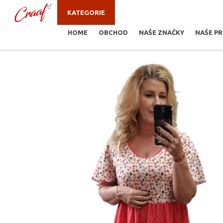
KATEGORIE
HOME
OBCHOD
NAŠE ZNAČKY
NAŠE P
JSTE ZDE:
ŠATY, SUKNĚ
/
ŠATY EDITA