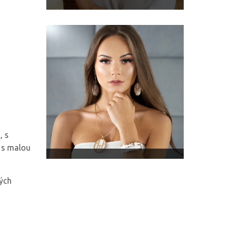
, s
A s malou
ných