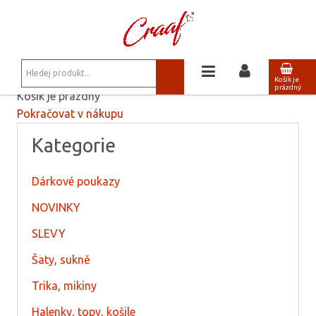
JSTE ZDE:
OBCHOD
/
NÁKUPNÍ KOŠÍK
Košík
Košík je
prázdný
Košík je prázdný
Pokračovat v nákupu
Kategorie
Dárkové poukazy
NOVINKY
SLEVY
Šaty, sukně
Trika, mikiny
Halenky, topy, košile