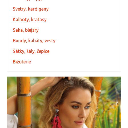
Svetry, kardigany
Kalhoty, kraťasy
Saka, blejzry
Bundy, kabáty, vesty
Šátky, šály, čepice
Bižuterie