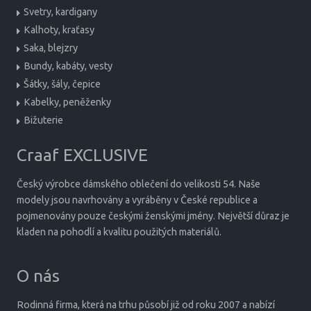
Svetry, kardigany
Kalhoty, kraťasy
Saka, blejzry
Bundy, kabáty, vesty
Šátky, šály, čepice
Kabelky, peněženky
Bižuterie
Craaf EXCLUSIVE
Český výrobce dámského oblečení do velikosti 54. Naše
modely jsou navrhovány a vyráběny v České republice a
pojmenovány pouze českými ženskými jmény. Největší důraz je
kladen na pohodlí a kvalitu použitých materiálů.
O nás
Rodinná firma, která na trhu působí již od roku 2007 a nabízí