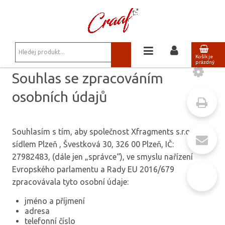
JSTE ZDE:
SOUHLAS SE ZPRACOVÁNÍM OSOBNÍCH ÚDAJŮ
Košík je
prázdný
Souhlas se zpracováním
osobních údajů
Souhlasím s tím, aby společnost Xfragments s.r.o., se
sídlem Plzeň , Švestková 30, 326 00 Plzeň, IČ:
27982483, (dále jen „správce“), ve smyslu nařízení
Evropského parlamentu a Rady EU 2016/679
zpracovávala tyto osobní údaje:
jméno a příjmení
adresa
telefonní číslo