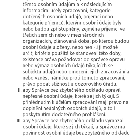
těmto osobním údajům a k následujícím
informacím: účely zpracování, kategorie
dotčených osobních údajů, příjemci nebo
kategorie příjemců, kterým osobní údaje byly
nebo budou zpřístupněny, zejména příjemci ve
třetích zemích nebo v mezinárodních
organizacích, plánovaná doba, po kterou budou
osobní údaje uloženy, nebo není-li ji možné
určit, kritéria použitá ke stanovení této doby,
existence práva požadovat od správce opravu
nebo výmaz osobních údajů týkajících se
subjektu údajů nebo omezení jejich zpracování a
nebo vznést námitku proti tomuto zpracování,
právo podat stížnost u dozorového úřadu.
aby Správce bez zbytečného odkladu opravil
nepřesné osobní údaje, které se jich týkají. S
přihlédnutím k účelům zpracování mají právo na
doplnění neúplných osobních údajů, a to i
poskytnutím dodatečného prohlášení.
aby Správce bez zbytečného odkladu vymazal
osobní údaje, které se jich týkají, a Správce má
povinnost osobní údaje bez zbytečného odkladu