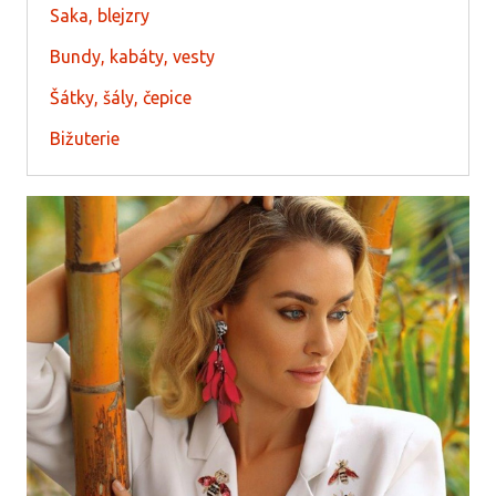
Saka, blejzry
Bundy, kabáty, vesty
Šátky, šály, čepice
Bižuterie