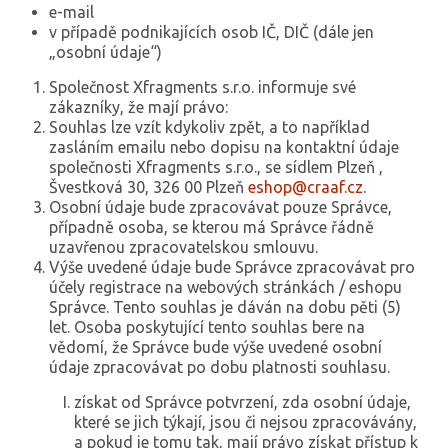
e-mail
v případě podnikajících osob IČ, DIČ (dále jen
„osobní údaje“)
Společnost Xfragments s.r.o. informuje své
zákazníky, že mají právo:
Souhlas lze vzít kdykoliv zpět, a to například
zasláním emailu nebo dopisu na kontaktní údaje
společnosti Xfragments s.r.o., se sídlem Plzeň ,
Švestková 30, 326 00 Plzeň
eshop@craaf.cz
.
Osobní údaje bude zpracovávat pouze Správce,
případně osoba, se kterou má Správce řádně
uzavřenou zpracovatelskou smlouvu.
Výše uvedené údaje bude Správce zpracovávat pro
účely registrace na webových stránkách / eshopu
Správce. Tento souhlas je dáván na dobu pěti (5)
let. Osoba poskytující tento souhlas bere na
vědomí, že Správce bude výše uvedené osobní
údaje zpracovávat po dobu platnosti souhlasu.
získat od Správce potvrzení, zda osobní údaje,
které se jich týkají, jsou či nejsou zpracovávány,
a pokud je tomu tak, mají právo získat přístup k