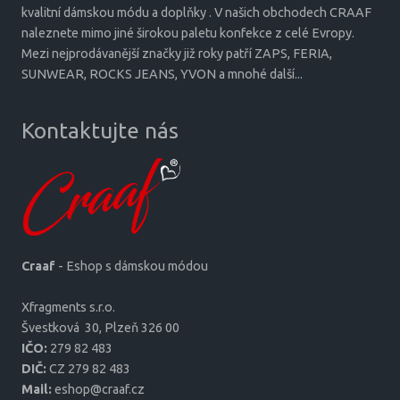
kvalitní dámskou módu a doplňky . V našich obchodech CRAAF
naleznete mimo jiné širokou paletu konfekce z celé Evropy.
Mezi nejprodávanější značky již roky patří ZAPS, FERIA,
SUNWEAR, ROCKS JEANS, YVON a mnohé další...
Kontaktujte nás
Craaf
- Eshop s dámskou módou
Xfragments s.r.o.
Šves­tková 30, Plzeň 326 00
IČO:
279 82 483
DIČ:
CZ 279 82 483
Mail:
eshop@craaf.cz