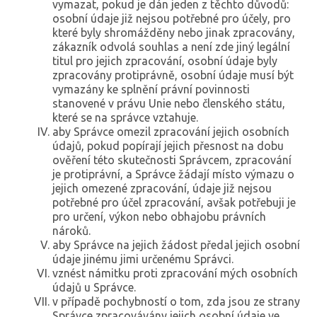
vymazat, pokud je dán jeden z těchto důvodů:
osobní údaje již nejsou potřebné pro účely, pro
které byly shromážděny nebo jinak zpracovány,
zákazník odvolá souhlas a není zde jiný legální
titul pro jejich zpracování, osobní údaje byly
zpracovány protiprávně, osobní údaje musí být
vymazány ke splnění právní povinnosti
stanovené v právu Unie nebo členského státu,
které se na správce vztahuje.
aby Správce omezil zpracování jejich osobních
údajů, pokud popírají jejich přesnost na dobu
ověření této skutečnosti Správcem, zpracování
je protiprávní, a Správce žádají místo výmazu o
jejich omezené zpracování, údaje již nejsou
potřebné pro účel zpracování, avšak potřebuji je
pro určení, výkon nebo obhajobu právních
nároků.
aby Správce na jejich žádost předal jejich osobní
údaje jinému jimi určenému Správci.
vznést námitku proti zpracování mých osobních
údajů u Správce.
v případě pochybností o tom, zda jsou ze strany
Správce zpracovávány jejich osobní údaje ve