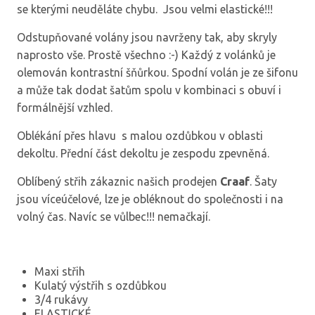
se kterými neuděláte chybu. Jsou velmi elastické!!!
Odstupňované volány jsou navrženy tak, aby skryly
naprosto vše. Prostě všechno :-) Každý z volánků je
olemován kontrastní šňůrkou. Spodní volán je ze šifonu
a může tak dodat šatům spolu v kombinaci s obuví i
formálnější vzhled.
Oblékání přes hlavu s malou ozdůbkou v oblasti
dekoltu. Přední část dekoltu je zespodu zpevněná.
Oblíbený střih zákaznic našich prodejen
Craaf
. Šaty
jsou víceúčelové, lze je obléknout do společnosti i na
volný čas. Navíc se vůlbec!!! nemačkají.
Maxi střih
Kulatý výstřih s ozdůbkou
3/4 rukávy
ELASTICKÉ