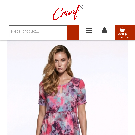
JSTE ZDE:
ŠATY, SUKNĚ
/
MAXI ŠATY KIARA 2 - ČERNÉ
Košík je
prázdný