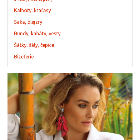
Kalhoty, kraťasy
Saka, blejzry
Bundy, kabáty, vesty
Šátky, šály, čepice
Bižuterie