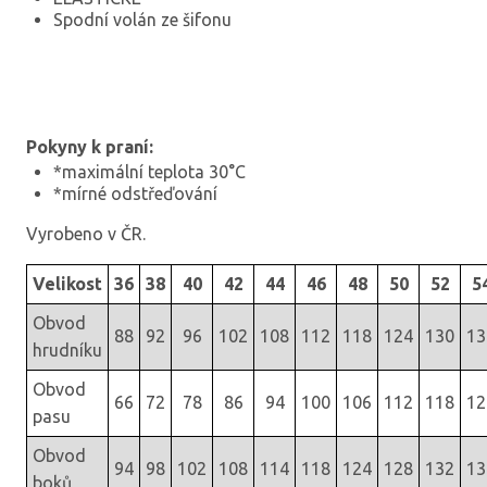
Spodní volán ze šifonu
Pokyny k praní:
*maximální teplota 30°C
*mírné odstřeďování
Vyrobeno v ČR.
Velikost
36
38
40
42
44
46
48
50
52
5
Obvod
88
92
96
102
108
112
118
124
130
13
hrudníku
Obvod
66
72
78
86
94
100
106
112
118
12
pasu
Obvod
94
98
102
108
114
118
124
128
132
13
boků