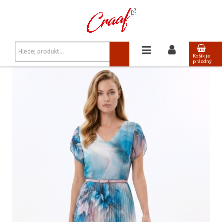
JSTE ZDE:
ŠATY, SUKNĚ
/
KAFTANOVÉ BOHO 6 ŠATY
Košík je
prázdný