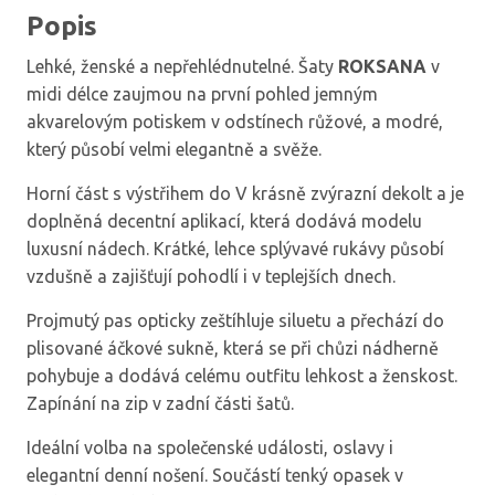
Popis
Lehké, ženské a nepřehlédnutelné. Šaty
ROKSANA
v
midi délce zaujmou na první pohled jemným
akvarelovým potiskem v odstínech růžové, a modré,
který působí velmi elegantně a svěže.
Horní část s výstřihem do V krásně zvýrazní dekolt a je
doplněná decentní aplikací, která dodává modelu
luxusní nádech. Krátké, lehce splývavé rukávy působí
vzdušně a zajišťují pohodlí i v teplejších dnech.
Projmutý pas opticky zeštíhluje siluetu a přechází do
plisované áčkové sukně, která se při chůzi nádherně
pohybuje a dodává celému outfitu lehkost a ženskost.
Zapínání na zip v zadní části šatů.
Ideální volba na společenské události, oslavy i
elegantní denní nošení. Součástí tenký opasek v