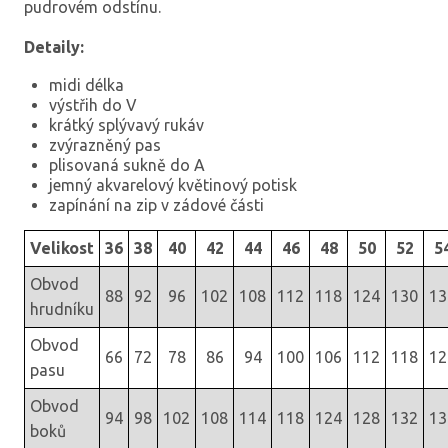
pudrovém odstínu.
Detaily:
midi délka
výstřih do V
krátký splývavý rukáv
zvýrazněný pas
plisovaná sukně do A
jemný akvarelový květinový potisk
zapínání na zip v zádové části
Velikost
36
38
40
42
44
46
48
50
52
5
Obvod
88
92
96
102
108
112
118
124
130
13
hrudníku
Obvod
66
72
78
86
94
100
106
112
118
12
pasu
Obvod
94
98
102
108
114
118
124
128
132
13
boků