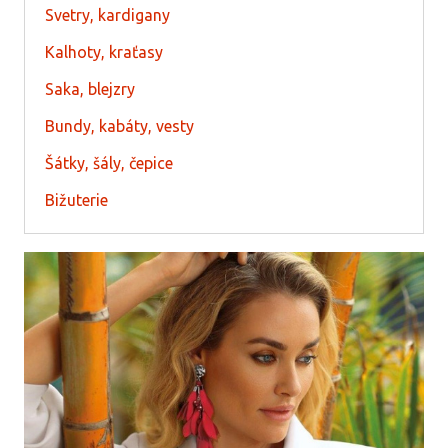
Svetry, kardigany
Kalhoty, kraťasy
Saka, blejzry
Bundy, kabáty, vesty
Šátky, šály, čepice
Bižuterie