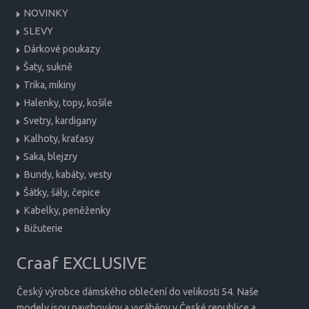
NOVINKY
SLEVY
Dárkové poukazy
Šaty, sukně
Trika, mikiny
Halenky, topy, košile
Svetry, kardigany
Kalhoty, kraťasy
Saka, blejzry
Bundy, kabáty, vesty
Šátky, šály, čepice
Kabelky, peněženky
Bižuterie
Craaf EXCLUSIVE
Český výrobce dámského oblečení do velikosti 54. Naše
modely jsou navrhovány a vyráběny v České republice a