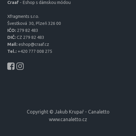
Craaf
- Eshop s dámskou módou
Xfragments s.r.o.
Šves­tková 30, Plzeň 326 00
IČO:
279 82 483
DIČ:
CZ 279 82 483
Mail:
eshop@craaf.cz
Tel.:
+420 777 008 275
Copyright © Jakub Krupař - Canaletto
www.canaletto.cz