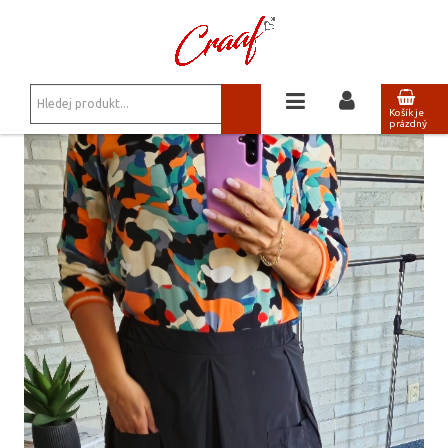
JSTE ZDE:
ŠATY, SUKNĚ
/
BALONOVÁ SUKNĚ ČERNÁ
Košík je
prázdný