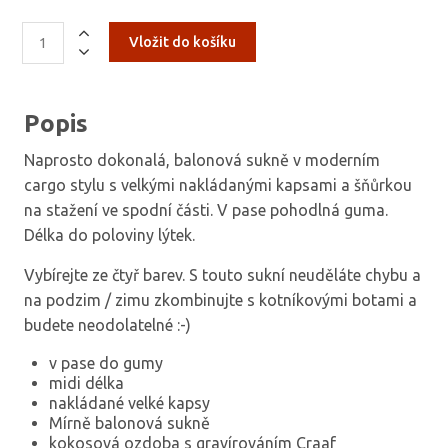
Popis
Naprosto dokonalá, balonová sukně v moderním
cargo stylu s velkými nakládanými kapsami a šňůrkou
na stažení ve spodní části. V pase pohodlná guma.
Délka do poloviny lýtek.
Vybírejte ze čtyř barev. S touto sukní neuděláte chybu a
na podzim / zimu zkombinujte s kotníkovými botami a
budete neodolatelné :-)
v pase do gumy
midi délka
nakládané velké kapsy
Mírně balonová sukně
kokosová ozdoba s gravírováním Craaf