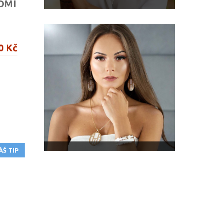
OMI
0 Kč
ÁŠ TIP