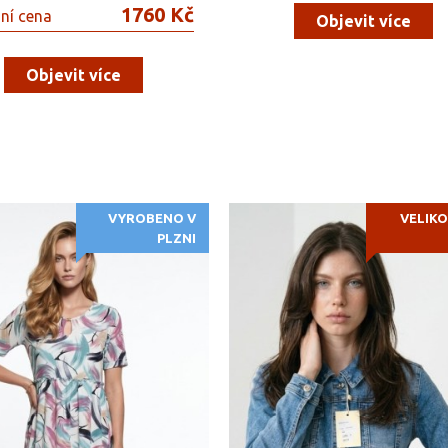
1760 Kč
ní cena
Objevit více
Objevit více
VYROBENO V
VELIKO
PLZNI