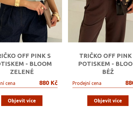
IČKO OFF PINK S
TRIČKO OFF PINK
TISKEM - BLOOM
POTISKEM - BLO
ZELENÉ
BÉŽ
880 Kč
88
ní cena
Prodejní cena
Objevit více
Objevit více