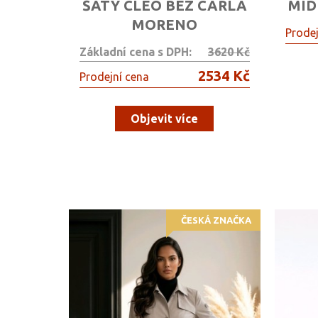
ŠATY CLEO BEZ CARLA
MID
MORENO
Prodej
Základní cena s DPH:
3620 Kč
2534 Kč
Prodejní cena
Objevit více
ČESKÁ ZNAČKA