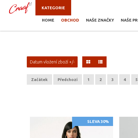
KATEGORIE
HOME
OBCHOD
NAŠE ZNAČKY
NAŠE P
JSTE ZDE:
OBCHOD
Datum vložení zboží +/-
Začátek
Předchozí
1
2
3
4
5
SLEVA 30%