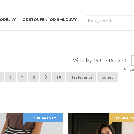
RODEJNY
ODSTOUPENÍ OD SMLOUVY
Výsledky 193 - 216 z 230
Stra
9
6
7
8
10
Následující
Konec
SAFARI STYL
ČESKÁ Z