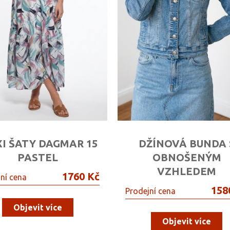
I ŠATY DAGMAR 15
DŽÍNOVÁ BUNDA 
PASTEL
OBNOŠENÝM
VZHLEDEM
1760 Kč
ní cena
158
Prodejní cena
Objevit více
Objevit více