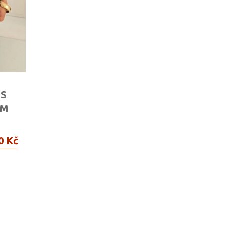
 S
OM
0 Kč