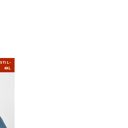
STI L-
4XL