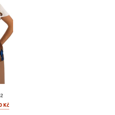
2
0 Kč