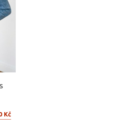
S
0 Kč