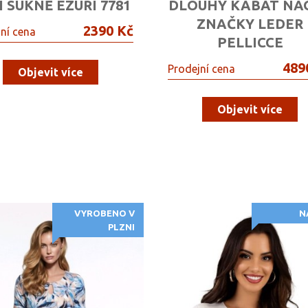
I SUKNĚ EZURI 7781
DLOUHÝ KABÁT NA
ZNAČKY LEDER
2390 Kč
ní cena
PELLICCE
489
Prodejní cena
Objevit více
Objevit více
VYROBENO V
N
PLZNI