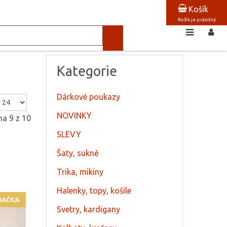
Košík
Košík je prázdný
Kategorie
Dárkové poukazy
NOVINKY
na 9 z 10
SLEVY
Šaty, sukně
Trika, mikiny
Halenky, topy, košile
NAČKA
Svetry, kardigany