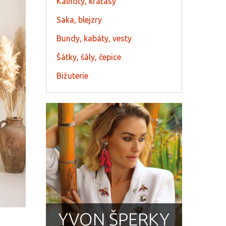
Kalhoty, kraťasy
Saka, blejzry
Bundy, kabáty, vesty
Šátky, šály, čepice
Bižuterie
YVON ŠPERKY