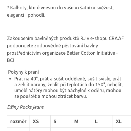
? Kalhoty, které vnesou do vašeho šatníku svěžest,
eleganci i pohodlí.
Zakoupením bavlněných produktů RJ v e-shopu CRAAF
podporujete zodpovědné pěstování bavlny
prostřednictvím organizace Better Cotton Initiative -
B
CI
Pokyny k praní
Prát na 40°, prát a sušit odděleně, sušit svisle, prát
a žehlit naruby, žehlit při teplotách do 150°, nebělit,
umělé nátěry mohou být náchylné k oděru, mohou
se pouštět a mohou ztrácet barvu.
Džíny Rocks jeans
rozměr
XS
S
M
L
XL