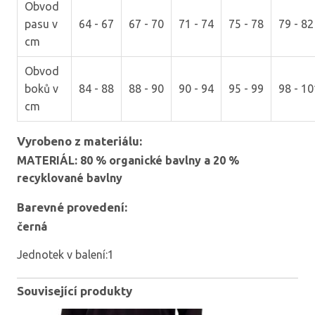
Obvod
pasu v
64 - 67
67 - 70
71 - 74
75 - 78
79 - 82
cm
Obvod
boků v
84 - 88
88 - 90
90 - 94
95 - 99
98 - 10
cm
Vyrobeno z materiálu:
MATERIÁL: 80 % organické bavlny a 20 %
recyklované bavlny
Barevné provedení:
černá
Jednotek v balení:1
Související produkty