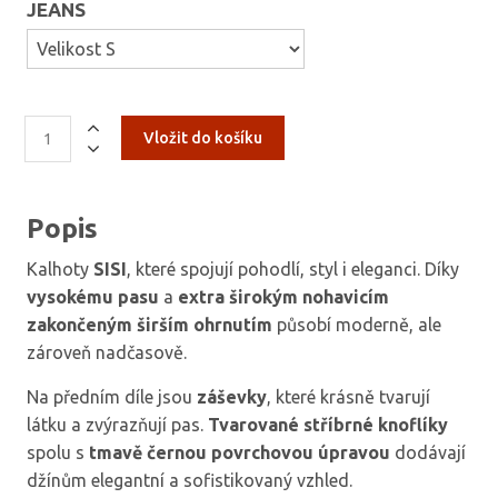
JEANS
Popis
Kalhoty
SISI
, které spojují pohodlí, styl i eleganci. Díky
vysokému pasu
a
extra širokým nohavicím
zakončeným širším ohrnutím
působí moderně, ale
zároveň nadčasově.
Na předním díle jsou
záševky
, které krásně tvarují
látku a zvýrazňují pas.
Tvarované stříbrné knoflíky
spolu s
tmavě černou povrchovou úpravou
dodávají
džínům elegantní a sofistikovaný vzhled.