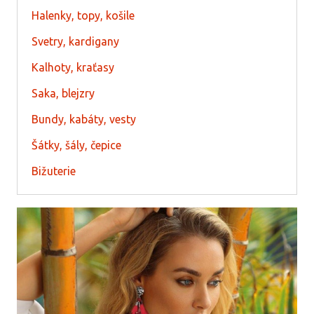
Halenky, topy, košile
Svetry, kardigany
Kalhoty, kraťasy
Saka, blejzry
Bundy, kabáty, vesty
Šátky, šály, čepice
Bižuterie