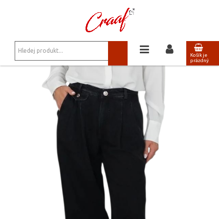
JSTE ZDE:
KALHOTY, KRAŤASY
Košík je
prázdný